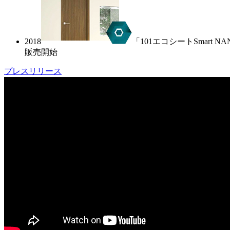
2018
「101エコシートSmart N
販売開始
プレスリリース