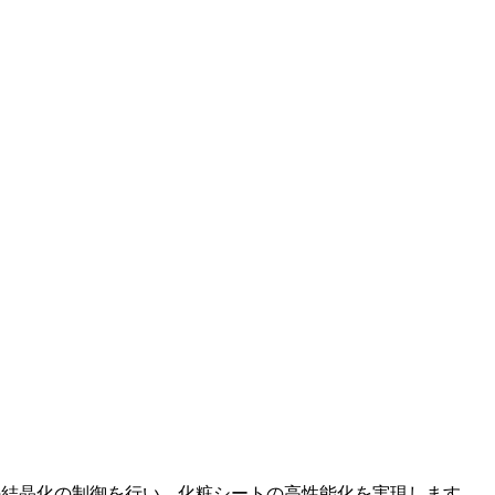
樹脂の結晶化の制御を行い、化粧シートの高性能化を実現します。