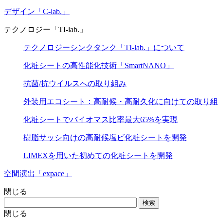
デザイン「C-lab.」
テクノロジー「TI-lab.」
テクノロジーシンクタンク「TI-lab.」について
化粧シートの高性能化技術「SmartNANO」
抗菌/抗ウイルスへの取り組み
外装用エコシート：高耐候・高耐久化に向けての取り組
化粧シートでバイオマス比率最大65%を実現
樹脂サッシ向けの高耐候塩ビ化粧シートを開発
LIMEXを用いた初めての化粧シートを開発
空間演出「expace」
閉じる
検索
閉じる