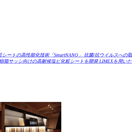
粧シートの高性能化技術「SmartNANO」
抗菌/抗ウイルスへの
樹脂サッシ向けの高耐候塩ビ化粧シートを開発
LIMEXを用