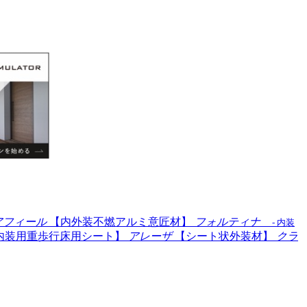
アフィール
【内外装不燃アルミ意匠材】
フォルティナ
- 内装
内装用重歩行床用シート】
アレーザ
【シート状外装材】
クラ