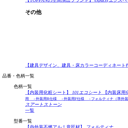
【TOPPANの空間演出ブランド】
expace(エクス
その他
【建具デザイン、建具・床カラーコーディネート
品番・色柄一覧
色柄一覧
【内装用化粧シート】
101エコシート
【内装床用
用
- 外装用R仕様
- 外装用F仕様
- フォルティナ（準外
スアートストーン
一覧
型番一覧
【内外装不燃アルミ意匠材】
フォルティナ