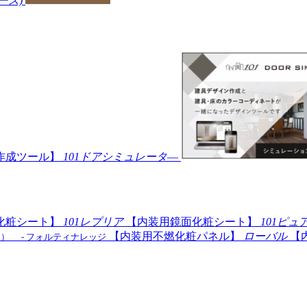
ペース)
作成ツール】
101ドアシミュレータ―
化粧シート】
101レプリア
【内装用鏡面化粧シート】
101ピュ
【内装用不燃化粧パネル】
ローバル
【
装）
- フォルティナレッジ