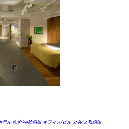
ホテル
医療/福祉施設
オフィス/ビル
公共/文教施設