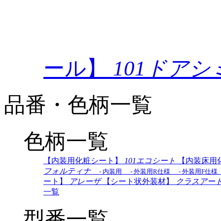
ール】
101ドア
品番・色柄一覧
色柄一覧
【内装用化粧シート】
101エコシート
【内装床用
フォルティナ
- 内装用
- 外装用R仕様
- 外装用F仕様
ート】
アレーザ
【シート状外装材】
クラスアー
一覧
型番一覧