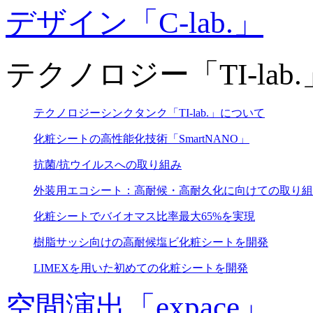
デザイン「C-lab.」
テクノロジー「TI-lab.
テクノロジーシンクタンク「TI-lab.」について
化粧シートの高性能化技術「SmartNANO」
抗菌/抗ウイルスへの取り組み
外装用エコシート：高耐候・高耐久化に向けての取り組
化粧シートでバイオマス比率最大65%を実現
樹脂サッシ向けの高耐候塩ビ化粧シートを開発
LIMEXを用いた初めての化粧シートを開発
空間演出「expace」