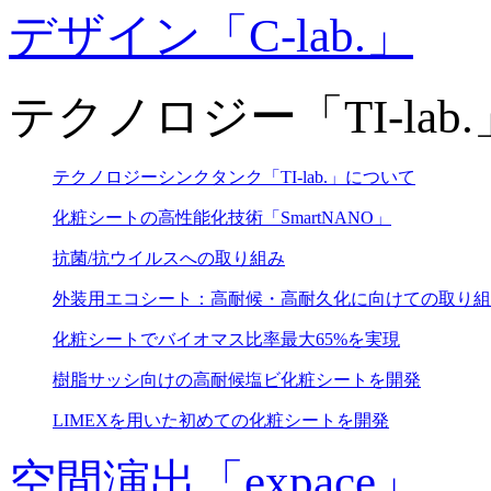
デザイン「C-lab.」
テクノロジー「TI-lab.
テクノロジーシンクタンク「TI-lab.」について
化粧シートの高性能化技術「SmartNANO」
抗菌/抗ウイルスへの取り組み
外装用エコシート：高耐候・高耐久化に向けての取り組
化粧シートでバイオマス比率最大65%を実現
樹脂サッシ向けの高耐候塩ビ化粧シートを開発
LIMEXを用いた初めての化粧シートを開発
空間演出「expace」