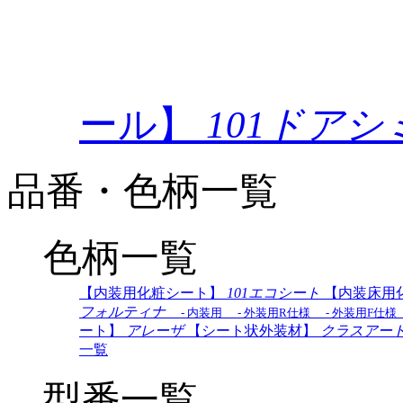
ール】
101ドア
品番・色柄一覧
色柄一覧
【内装用化粧シート】
101エコシート
【内装床用
フォルティナ
- 内装用
- 外装用R仕様
- 外装用F仕様
ート】
アレーザ
【シート状外装材】
クラスアー
一覧
型番一覧