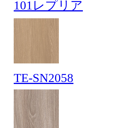
101レプリア
TE-SN2058