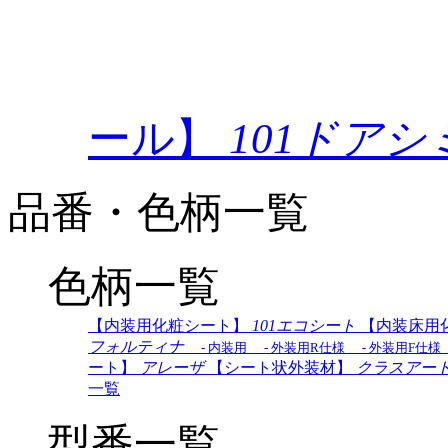
ール】
101ドア
品番・色柄一覧
色柄一覧
【内装用化粧シート】
101エコシート
【内装床用
フォルティナ
- 内装用
- 外装用R仕様
- 外装用F仕様
ート】
アレーザ
【シート状外装材】
クラスアー
一覧
型番一覧