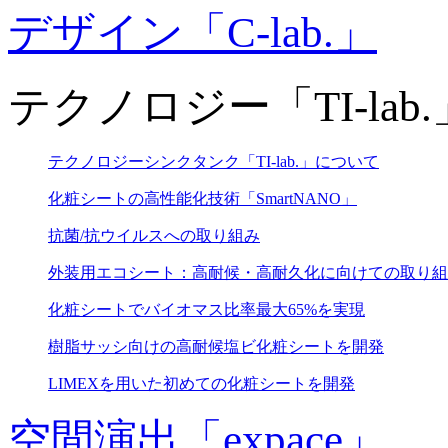
デザイン「C-lab.」
テクノロジー「TI-lab.
テクノロジーシンクタンク「TI-lab.」について
化粧シートの高性能化技術「SmartNANO」
抗菌/抗ウイルスへの取り組み
外装用エコシート：高耐候・高耐久化に向けての取り組
化粧シートでバイオマス比率最大65%を実現
樹脂サッシ向けの高耐候塩ビ化粧シートを開発
LIMEXを用いた初めての化粧シートを開発
空間演出「expace」