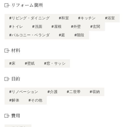
リフォーム箇所
#リビング・ダイニング
#和室
#キッチン
#浴室
#トイレ
#洗面
#屋根
#外壁
#玄関
#バルコニー・ベランダ
#庭
#階段
材料
#床
#壁紙
#窓・サッシ
目的
#リノベーション
#介護
#二世帯
#収納
#解体
#その他
費用