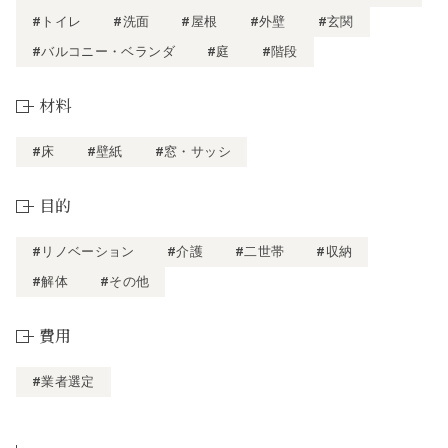
#トイレ
#洗面
#屋根
#外壁
#玄関
#バルコニー・ベランダ
#庭
#階段
材料
#床
#壁紙
#窓・サッシ
目的
#リノベーション
#介護
#二世帯
#収納
#解体
#その他
費用
#業者選定