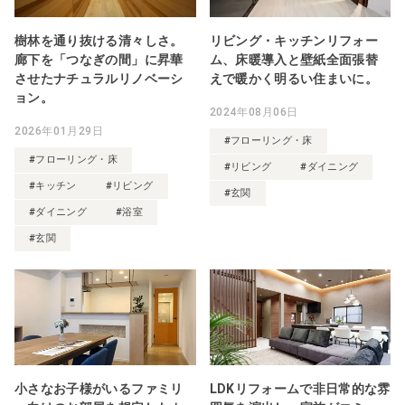
樹林を通り抜ける清々しさ。
リビング・キッチンリフォー
廊下を「つなぎの間」に昇華
ム、床暖導入と壁紙全面張替
させたナチュラルリノベーシ
えで暖かく明るい住まいに。
ョン。
2024年08月06日
2026年01月29日
#フローリング・床
#フローリング・床
#リビング
#ダイニング
#キッチン
#リビング
#玄関
#ダイニング
#浴室
#玄関
小さなお子様がいるファミリ
LDKリフォームで非日常的な雰