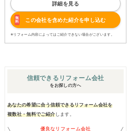
理·アフターフォローなど、40年に渡り培ってきた独自の
詳細を見る
仕組みやルールで高品質リフォームをご提供。
無
たくさんのお客さまに選ばれています。
この会社を含めた
紹介を申し込む
料
※リフォーム内容によってはご紹介できない場合がございます。
信頼できる
リフォーム会社
をお探しの方へ
あなたの希望に合う信頼できるリフォーム会社を
複数社・無料でご紹介
します。
優良なリフォーム会社