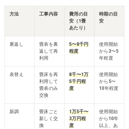
方法
工事内容
費用の目
時期の目
安（1畳
安
あたり）
裏返し
畳表を裏
5〜8千円
使用開始
返して再
程度
から3〜5
利用
年程度
表替え
畳床を再
8千〜1万
使用開始
利用して
5千円程
から5〜
畳表のみ
度
10年程度
交換
新調
畳床ごと
1万5千〜
使用開始
新しく交
3万円程
から10年
換
度
以上、あ