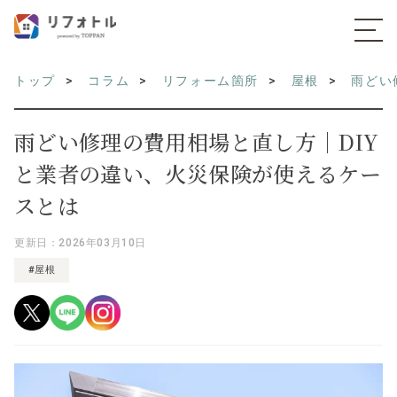
トップ
コラム
リフォーム箇所
屋根
雨どい
雨どい修理の費用相場と直し方｜DIY
と業者の違い、火災保険が使えるケー
スとは
更新日：2026年03月10日
#屋根