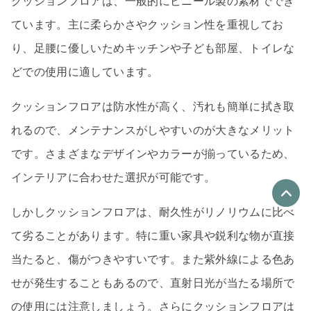
クッションフロアは、一般的にビニール製の素材ででき
ています。主に柔らかさやクッション性を重視してお
り、足腰に優しいためキッチンや子ども部屋、トイレな
どでの使用に適しています。
クッションフロアは防水性が高く、汚れも簡単に拭き取
れるので、メンテナンスがしやすいのが大きなメリット
です。さまざまなデザインやカラーが揃っているため、
インテリアに合わせた選択が可能です。
しかしクッションフロアは、耐久性がリノリウムに比べ
優良なリフォーム会社
て劣ることがあります。特に重い家具や鋭利な物が直接
最大4社
当たると、傷がつきやすいです。また紫外線による色あ
リフォーム会社紹介
を申し込む
せが発生することもあるので、直射日光が当たる場所で
の使用には注意しましょう。さらにクッションフロアは