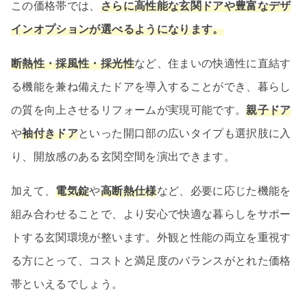
この価格帯では、
さらに高性能な玄関ドアや豊富なデザ
インオプションが選べるようになります。
断熱性・採風性・採光性
など、住まいの快適性に直結す
る機能を兼ね備えたドアを導入することができ、暮らし
の質を向上させるリフォームが実現可能です。
親子ドア
や
袖付きドア
といった開口部の広いタイプも選択肢に入
り、開放感のある玄関空間を演出できます。
加えて、
電気錠
や
高断熱仕様
など、必要に応じた機能を
組み合わせることで、より安心で快適な暮らしをサポー
トする玄関環境が整います。外観と性能の両立を重視す
る方にとって、コストと満足度のバランスがとれた価格
帯といえるでしょう。