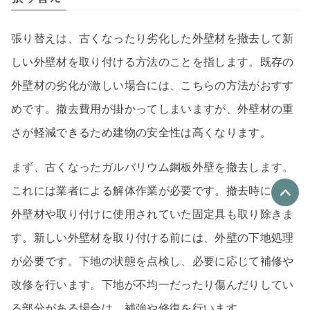
張り替えは、古くなったり劣化した外壁材を撤去して新
しい外壁材を取り付ける方法のことを指します。既存の
外壁材の劣化が激しい場合には、こちらの方法がおすす
めです。撤去費用が掛かってしまいますが、外壁材の重
さが軽減できるため建物の安全性は高くなります。
まず、古くなったガルバリウム鋼板外壁を撤去します。
これには業者による解体作業が必要です。撤去時には、
外壁材や取り付けに使用されていた固定具も取り除きま
優良なリフォーム会社
す。新しい外壁材を取り付ける前には、外壁の下地処理
最大4社
が必要です。下地の状態を点検し、必要に応じて補修や
リフォーム会社紹介
を申し込む
改修を行います。下地が不均一だったり傷んだりしてい
る部分がある場合は、補強や修復を行います。