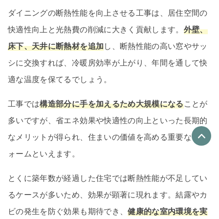
ダイニングの断熱性能を向上させる工事は、居住空間の
快適性向上と光熱費の削減に大きく貢献します。
外壁、
床下、天井に断熱材を追加
し、断熱性能の高い窓やサッ
シに交換すれば、冷暖房効率が上がり、年間を通して快
適な温度を保てるでしょう。
工事では
構造部分に手を加えるため大規模になる
ことが
多いですが、省エネ効果や快適性の向上といった長期的
なメリットが得られ、住まいの価値を高める重要なリフ
ォームといえます。
優良なリフォーム会社
最大4社
とくに築年数が経過した住宅では断熱性能が不足してい
リフォーム会社紹介
を申し込む
るケースが多いため、効果が顕著に現れます。結露やカ
ビの発生を防ぐ効果も期待でき、
健康的な室内環境を実