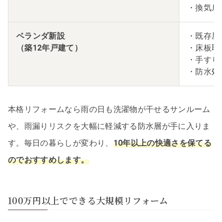
・換気扇
ベランダ新設
・既存屋
（築12年戸建て）
・床板取
・手すり
・防水処
本格リフォームなら雨の日も洗濯物が干せるサンルーム
や、雨漏りリスクを大幅に軽減する防水層が手に入りま
す。毎日の暮らしが変わり、
10年以上の快適さを保てる
のでおすすめします。
100万円以上でできる大規模リフォーム