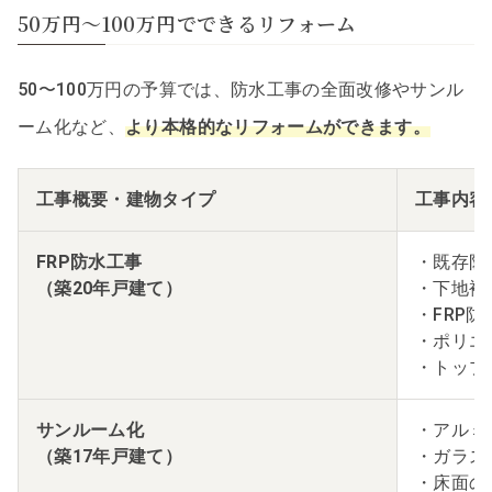
50万円〜100万円でできるリフォーム
50〜100万円の予算では、防水工事の全面改修やサンル
ーム化など、
より本格的なリフォームができます。
工事概要・建物タイプ
工事内容
FRP防水工事
・既存防
（築20年戸建て）
・下地補
・FRP
・ポリエ
・トップ
サンルーム化
・アルミ
（築17年戸建て）
・ガラス
・床面の