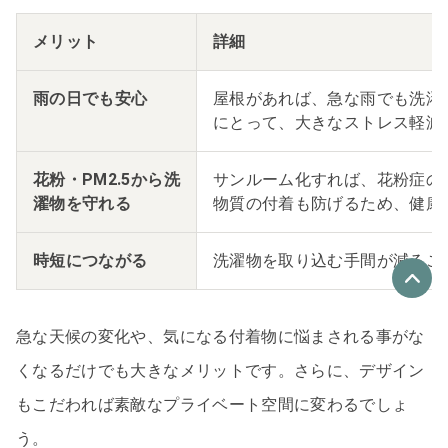
メリット
詳細
雨の日でも安心
屋根があれば、急な雨でも洗濯
にとって、大きなストレス軽減
花粉・PM2.5から洗
サンルーム化すれば、花粉症の
濯物を守れる
物質の付着も防げるため、健康
時短につながる
洗濯物を取り込む手間が減るこ
急な天候の変化や、気になる付着物に悩まされる事がな
優良なリフォーム会社
最大4社
くなるだけでも大きなメリットです。さらに、デザイン
リフォーム会社紹介
を申し込む
もこだわれば素敵なプライベート空間に変わるでしょ
う。