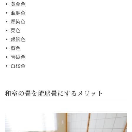
黄金色
亜麻色
墨染色
栗色
銀鼠色
藍色
青磁色
白桜色
和室の畳を琉球畳にするメリット