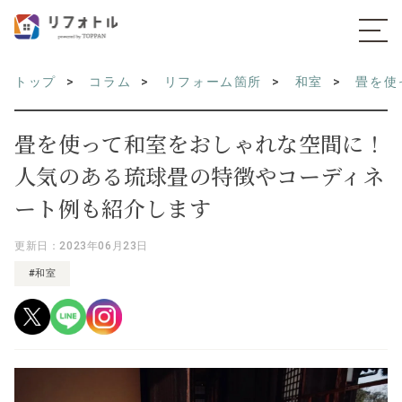
トップ
コラム
リフォーム箇所
和室
畳を使
畳を使って和室をおしゃれな空間に！
人気のある琉球畳の特徴やコーディネ
ート例も紹介します
更新日：2023年06月23日
#和室