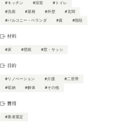
#キッチン
#浴室
#トイレ
#洗面
#屋根
#外壁
#玄関
#バルコニー・ベランダ
#庭
#階段
材料
#床
#壁紙
#窓・サッシ
目的
#リノベーション
#介護
#二世帯
#収納
#解体
#その他
費用
#業者選定