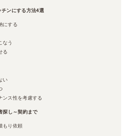
ッチンにする方法4選
納にする
こなう
せる
ない
つ
ナンス性を考慮する
者探し～契約まで
積もり依頼