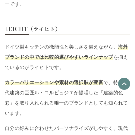
ーです。
LEICHT（ライヒト）
ドイツ製キッチンの機能性と美しさを備えながら、
海外
ブランドの中では比較的選びやすいラインナップ
を揃え
ているのがライヒトです。
カラーバリエーションや素材の選択肢が豊富
で、特に近
代建築の巨匠ル・コルビュジエが提唱した「建築的色
優良なリフォーム会社
彩」を取り入れられる唯一のブランドとしても知られて
最大4社
います。
リフォーム会社紹介
を申し込む
自分の好みに合わせたパーソナライズがしやすく、現代