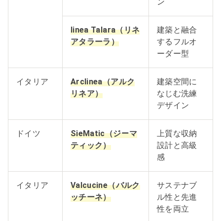
ン
linea Talara（リネ
建築と融合
アタラーラ）
するフルオ
ーダー型
イタリア
Arclinea（アルク
建築空間に
リネア）
なじむ洗練
デザイン
ドイツ
SieMatic（ジーマ
上質な収納
ティック）
設計と高級
感
イタリア
Valcucine（バルク
サステナブ
ッチーネ）
ル性と先進
性を両立