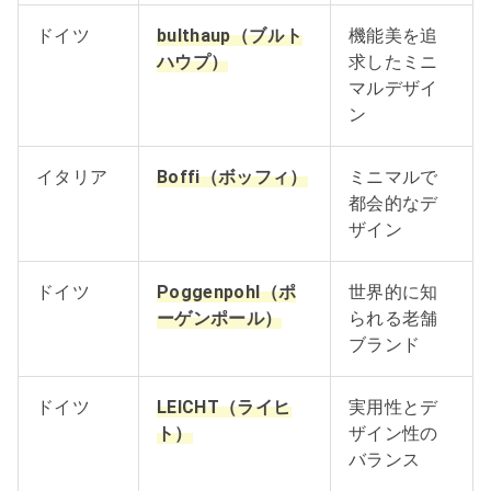
ドイツ
bulthaup（ブルト
機能美を追
ハウプ）
求したミニ
マルデザイ
ン
イタリア
Boffi（ボッフィ）
ミニマルで
都会的なデ
ザイン
ドイツ
Poggenpohl（ポ
世界的に知
ーゲンポール）
られる老舗
ブランド
ドイツ
LEICHT（ライヒ
実用性とデ
ト）
ザイン性の
バランス