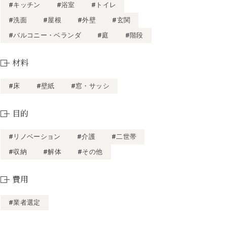
#キッチン
#浴室
#トイレ
#洗面
#屋根
#外壁
#玄関
#バルコニー・ベランダ
#庭
#階段
材料
#床
#壁紙
#窓・サッシ
目的
#リノベーション
#介護
#二世帯
#収納
#解体
#その他
費用
#業者選定