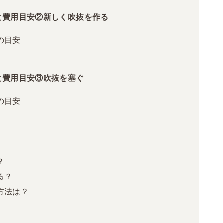
と費用目安②新しく吹抜を作る
の目安
と費用目安③吹抜を塞ぐ
の目安
？
る？
方法は？