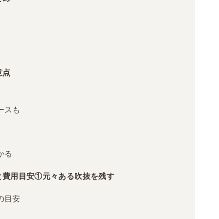
意点
ースも
かる
と費用目安①元々ある吹抜を残す
の目安