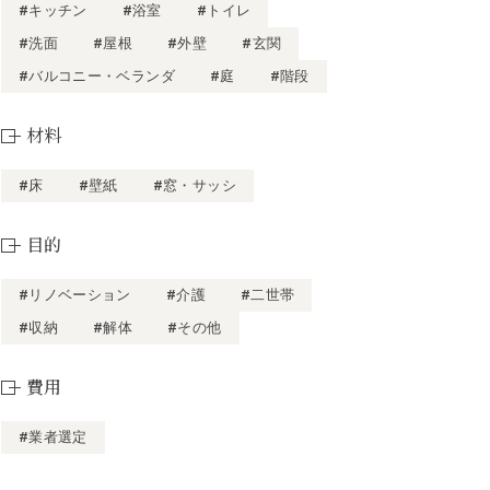
#キッチン
#浴室
#トイレ
#洗面
#屋根
#外壁
#玄関
#バルコニー・ベランダ
#庭
#階段
材料
#床
#壁紙
#窓・サッシ
目的
#リノベーション
#介護
#二世帯
#収納
#解体
#その他
費用
#業者選定