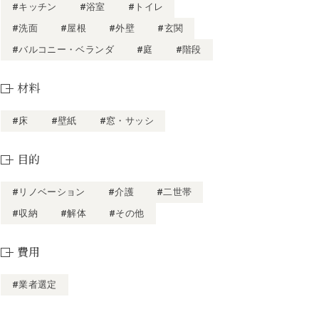
#キッチン
#浴室
#トイレ
#洗面
#屋根
#外壁
#玄関
#バルコニー・ベランダ
#庭
#階段
材料
#床
#壁紙
#窓・サッシ
目的
#リノベーション
#介護
#二世帯
#収納
#解体
#その他
費用
#業者選定