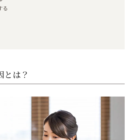
する
因とは？