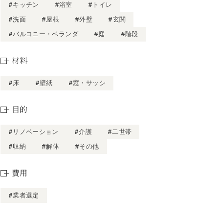
#キッチン
#浴室
#トイレ
#洗面
#屋根
#外壁
#玄関
#バルコニー・ベランダ
#庭
#階段
材料
#床
#壁紙
#窓・サッシ
目的
#リノベーション
#介護
#二世帯
#収納
#解体
#その他
費用
#業者選定