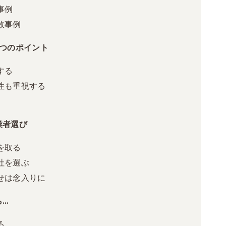
事例
敗事例
3つのポイント
する
性も重視する
業者選び
を取る
社を選ぶ
せは念入りに
ら…
る