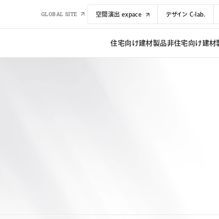
GLOBAL SITE
空間演出 expace
デザイン C-lab.
住宅向け建材​​製品
非住宅向け建材​​