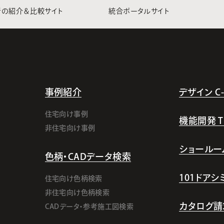
者の紹介＆比較サイト
統合ポータルサイト
事例紹介
デザイン C-l
住宅向け事例
機能開発 TI-
非住宅向け事例
ショールー
色柄・CADデータ検索
101ドア
住宅向け色柄検索
非住宅向け色柄検索
カタログ請
CADデータ・参考施工図検索