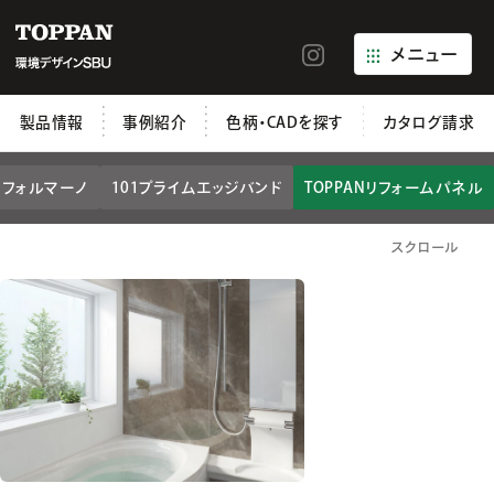
メニュー
製品情報
事例紹介
色柄・CADを探す
カタログ請求
1フォルマーノ
101プライムエッジバンド
TOPPANリフォームパネル
スクロール