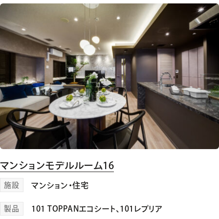
マンションモデルルーム16
施設
マンション・住宅
製品
101 TOPPANエコシート
、
101レプリア