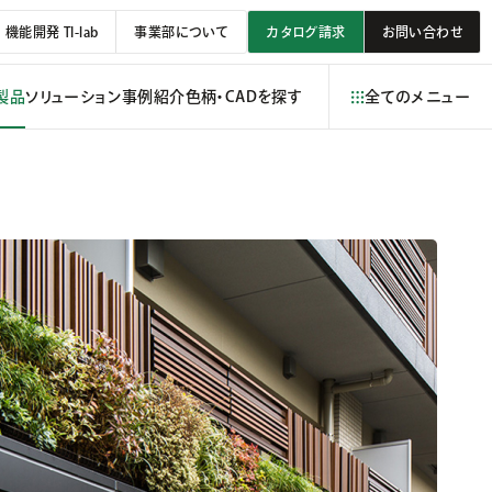
機能開発 TI-lab
事業部について
カタログ請求
お問い合わせ
製品
ソリューション
事例紹介
色柄・CADを探す
全てのメニュー