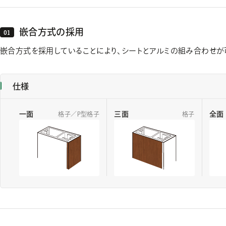
嵌合方式の採用
嵌合方式を採用していることにより、シートとアルミの組み合わせが
仕様
一面
三面
全面
格子／P型格子
格子