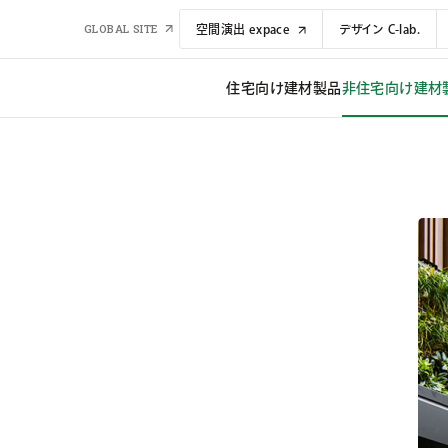
GLOBAL SITE
空間演出 expace
デザイン C-lab.
住宅向け建材​​製品
非住宅向け建材​​