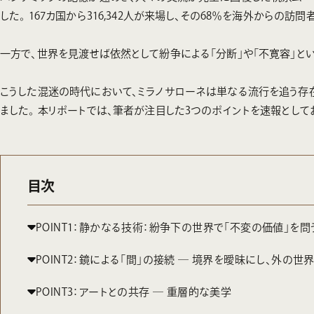
した。 167カ国から316,342人が来場し、その68％を海外から
一方で、世界を見渡せば依然として紛争による「分断」や「不寛容」と
こうした混迷の時代において、ミラノサローネは単なる流行を追う存
ました。 本リポートでは、筆者が注目した3つのポイントを速報として
目次
POINT1：静かなる技術：紛争下の世界で「不変の価値」を問
POINT2：鏡による「間」の接続 ─ 境界を曖昧にし、外の世
POINT3：アートとの共存 ─ 重層的な美学