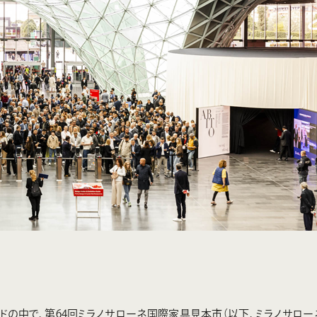
の中で、第64回ミラノサローネ国際家具見本市（以下、ミラノサロー