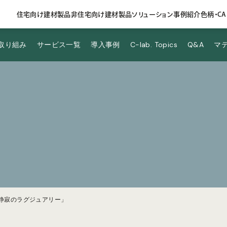
住宅向け建材​​製品
非住宅向け建材​​製品
ソリューション
事例紹介
色柄・C
.の取り組み
サービス一覧
導入事例
C-lab. Topics
Q&A
マ
「静寂のラグジュアリー」