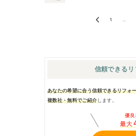
1
…
«
前
へ
1
信頼できる
リ
2
3
4
あなたの希望に合う信頼できるリフォ
5
複数社・無料でご紹介
します。
6
7
優良
8
最大
9