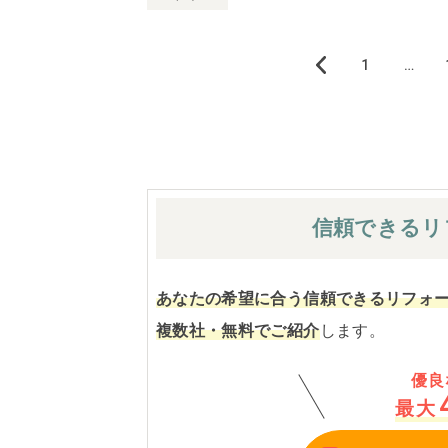
1
…
«
前
へ
1
信頼できる
リ
2
3
4
あなたの希望に合う信頼できるリフォ
5
複数社・無料でご紹介
します。
6
7
優良
8
最大
9