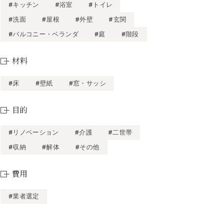
#キッチン
#浴室
#トイレ
#洗面
#屋根
#外壁
#玄関
#バルコニー・ベランダ
#庭
#階段
材料
#床
#壁紙
#窓・サッシ
目的
#リノベーション
#介護
#二世帯
#収納
#解体
#その他
費用
#業者選定