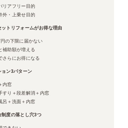
バリアフリー目的
件外・上乗せ目的
セットリフォームがお得な理由
万円の下限に届かない
と補助額が増える
でさらにお得になる
ション3パターン
＋内窓
手すり＋段差解消＋内窓
風呂＋洗面＋内窓
金制度の落とし穴3つ
請できない