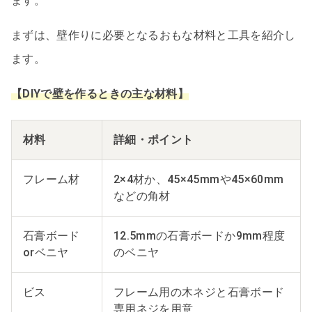
ます。
まずは、壁作りに必要となるおもな材料と工具を紹介し
ます。
【DIYで壁を作るときの主な材料】
材料
詳細・ポイント
フレーム材
2×4材か、45×45mmや45×60mm
などの角材
石膏ボード
12.5mmの石膏ボードか9mm程度
orベニヤ
のベニヤ
ビス
フレーム用の木ネジと石膏ボード
専用ネジを用意