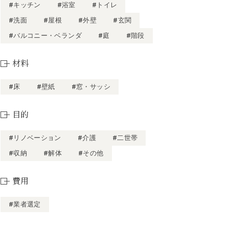
#キッチン
#浴室
#トイレ
#洗面
#屋根
#外壁
#玄関
#バルコニー・ベランダ
#庭
#階段
材料
#床
#壁紙
#窓・サッシ
目的
#リノベーション
#介護
#二世帯
#収納
#解体
#その他
費用
#業者選定