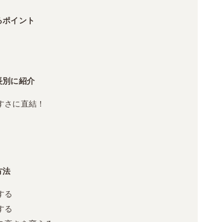
るポイント
長別に紹介
すさに直結！
方法
する
する