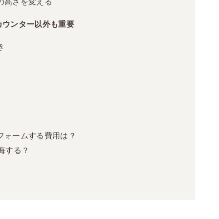
の高さを変える
カウンター以外も重要
き
フォームする費用は？
悔する？