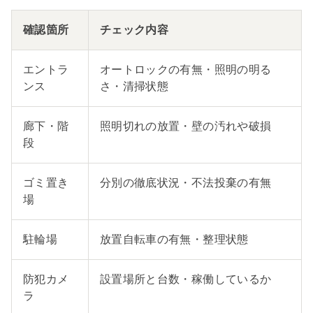
確認箇所
チェック内容
エントラ
オートロックの有無・照明の明る
ンス
さ・清掃状態
廊下・階
照明切れの放置・壁の汚れや破損
段
ゴミ置き
分別の徹底状況・不法投棄の有無
場
駐輪場
放置自転車の有無・整理状態
防犯カメ
設置場所と台数・稼働しているか
ラ