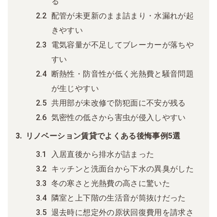
る
配管が未更新のまま詰まり・水漏れが起
きやすい
電気容量が不足してブレーカーが落ちや
すい
断熱性・防音性が低く光熱費と騒音問題
が生じやすい
共用部が未改修で防犯面に不安が残る
気密性の低さから害虫が侵入しやすい
リノベーション賃貸でよくある後悔事例5選
入居直後から排水が詰まった
キッチンと洗面台から下水の異臭がした
冬の寒さと光熱費の高さに驚いた
隣室と上下階の生活音が筒抜けだった
退去時に想定外の原状回復費用を請求さ