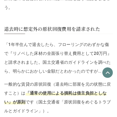
う。
退去時に想定外の原状回復費用を請求された
「1年半住んで退去したら、フローリングのわずかな傷
で『リノベした床材の全面張り替え費用として20万円』
と請求されました。国土交通省のガイドラインを調べた
ら、明らかにおかしい金額だとわかったのですが…」
一般的な賃貸の原状回復（退去時に部屋を元の状態に戻
優良なリフォーム会社
最大4社
すこと）は
「通常の使用による損耗は借主負担としな
い」が原則
です（国土交通省「原状回復をめぐるトラブ
リフォーム会社紹介
を申し込む
ルとガイドライン」）。