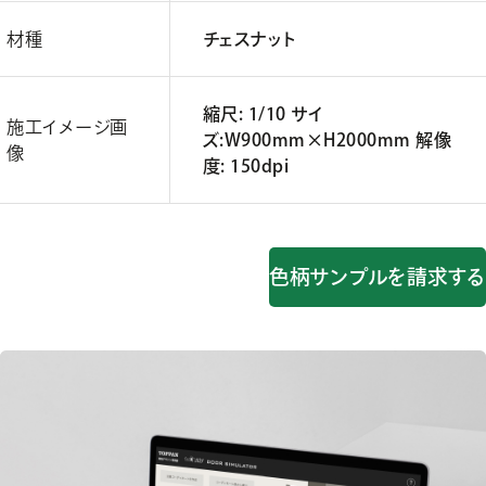
材種
チェスナット
縮尺: 1/10 サイ
施工イメージ画
ズ:W900mm×H2000mm 解像
像
度: 150dpi
色柄サンプルを請求する