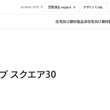
GLOBAL SITE
空間演出 expace
デザイン C-lab.
住宅向け建材​​製品
非住宅向け建材​​
プ スクエア30