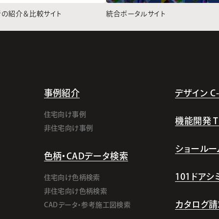
者の紹介＆比較サイト
統合ポータルサイト
事例紹介
デザイン C-l
住宅向け事例
機能開発 TI-
非住宅向け事例
ショールー
色柄・CADデータ検索
101ドア
住宅向け色柄検索
非住宅向け色柄検索
カタログ請
CADデータ・参考施工図検索