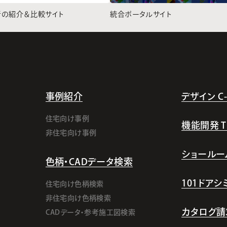
者の紹介＆比較サイト
統合ポータルサイト
事例紹介
デザイン C-l
住宅向け事例
機能開発 TI-
非住宅向け事例
ショールー
色柄・CADデータ検索
101ドア
住宅向け色柄検索
非住宅向け色柄検索
カタログ請
CADデータ・参考施工図検索