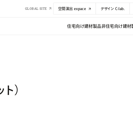
GLOBAL SITE
空間演出 expace
デザイン C-lab.
住宅向け建材​​製品
非住宅向け建材​​
ット）