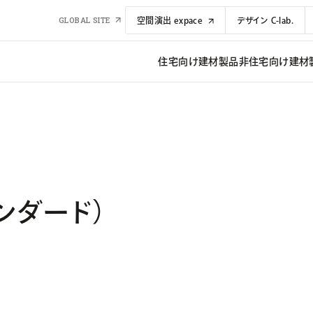
GLOBAL SITE
空間演出 expace
デザイン C-lab.
住宅向け建材​​製品
非住宅向け建材​​
タンダード）