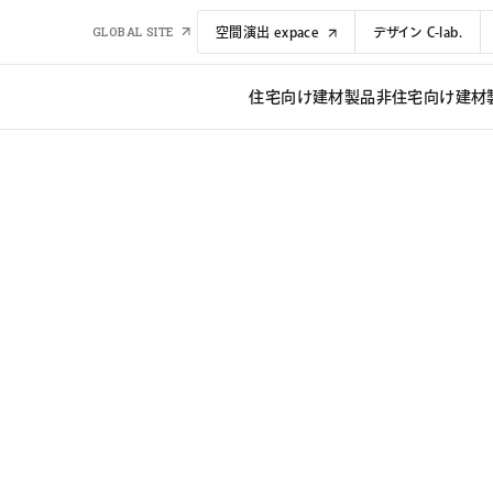
GLOBAL SITE
空間演出 expace
デザイン C-lab.
住宅向け建材​​製品
非住宅向け建材​​