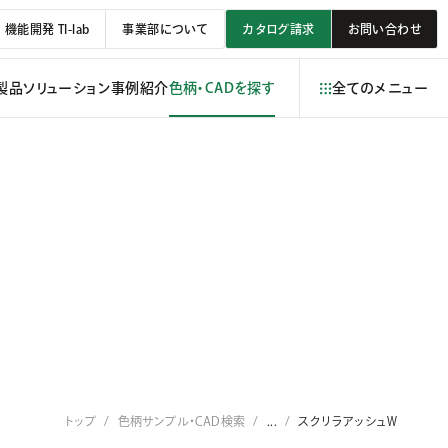
機能開発 TI-lab
事業部について
カタログ請求
お問い合わせ
製品
ソリューション
事例紹介
色柄・CADを探す
全てのメニュー
トップ
色柄サンプル・CAD検索
...
スクリラアッシュＷ