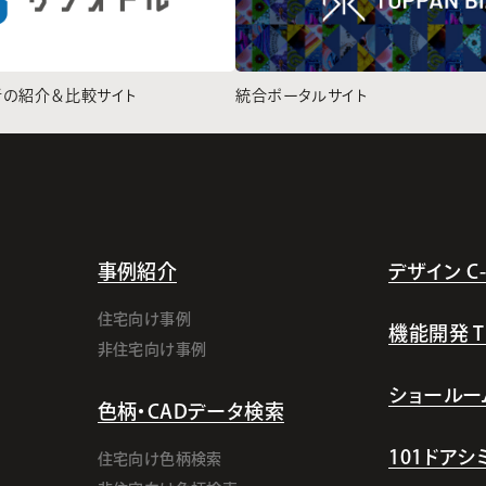
者の紹介＆比較サイト
統合ポータルサイト
事例紹介
デザイン C-l
住宅向け事例
機能開発 TI-
非住宅向け事例
ショールー
色柄・CADデータ検索
101ドア
住宅向け色柄検索