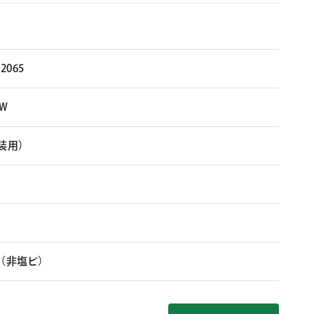
N2065
Ｗ
装用）
（非塩ビ）