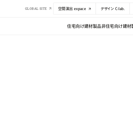
GLOBAL SITE
空間演出 expace
デザイン C-lab.
住宅向け建材​​製品
非住宅向け建材​​