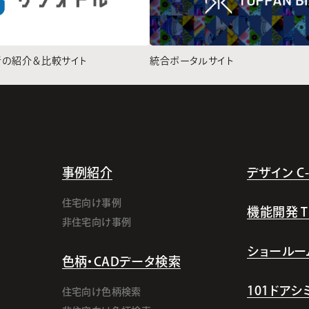
者の紹介＆比較サイト
統合ポータルサイト
事例紹介
デザイン C-l
住宅向け事例
機能開発 TI-
非住宅向け事例
ショールー
色柄・CADデータ検索
101ドア
住宅向け色柄検索