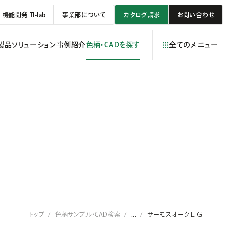
機能開発 TI-lab
事業部について
カタログ請求
お問い合わせ
製品
ソリューション
事例紹介
色柄・CADを探す
全てのメニュー
トップ
色柄サンプル・CAD検索
...
サーモスオークＬＧ