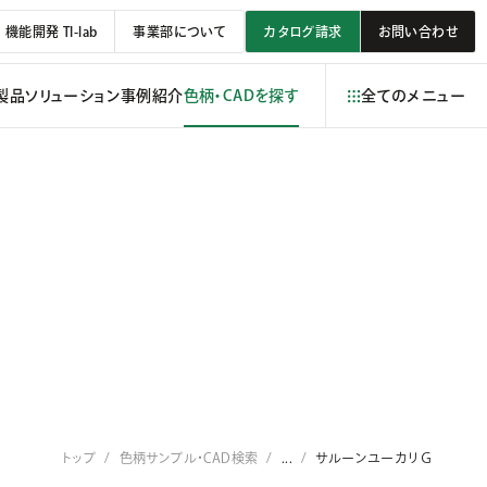
機能開発 TI-lab
事業部について
カタログ請求
お問い合わせ
製品
ソリューション
事例紹介
色柄・CADを探す
全てのメニュー
トップ
色柄サンプル・CAD検索
...
サルーンユーカリＧ