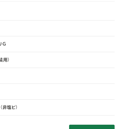
リＧ
装用）
（非塩ビ）