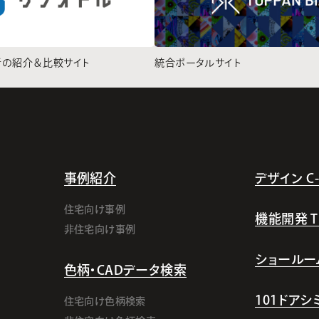
者の紹介＆比較サイト
統合ポータルサイト
事例紹介
デザイン C-l
住宅向け事例
機能開発 TI-
非住宅向け事例
ショールー
色柄・CADデータ検索
101ドア
住宅向け色柄検索