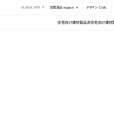
GLOBAL SITE
空間演出 expace
デザイン C-lab.
住宅向け建材​​製品
非住宅向け建材​​