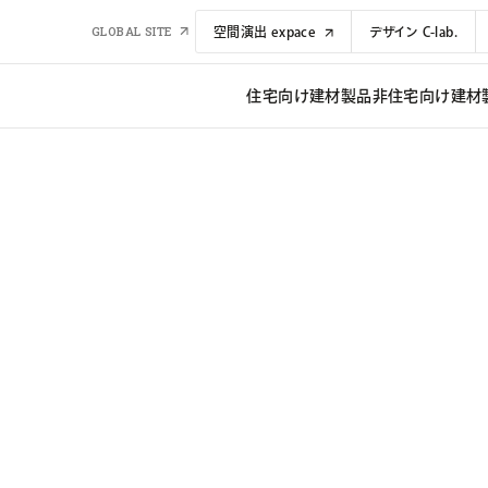
GLOBAL SITE
空間演出 expace
デザイン C-lab.
住宅向け建材​​製品
非住宅向け建材​​