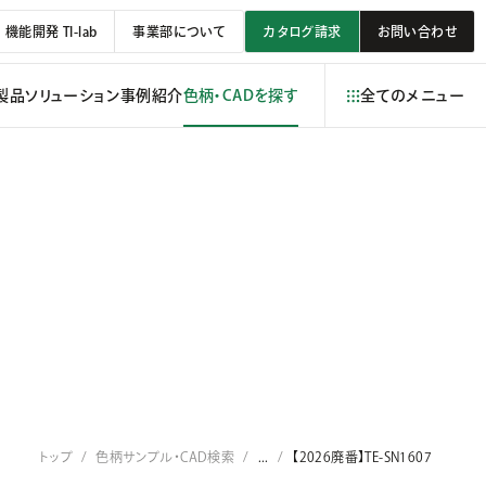
機能開発 TI-lab
事業部について
カタログ請求
お問い合わせ
製品
ソリューション
事例紹介
色柄・CADを探す
全てのメニュー
トップ
色柄サンプル・CAD検索
...
【2026廃番】TE-SN1607