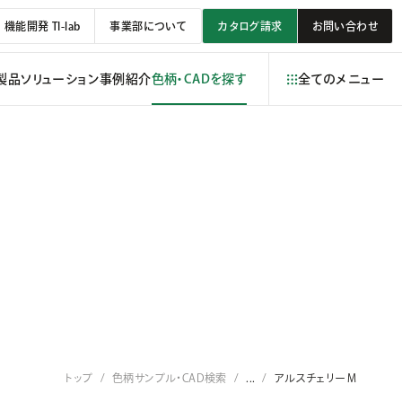
機能開発 TI-lab
事業部について
カタログ請求
お問い合わせ
製品
ソリューション
事例紹介
色柄・CADを探す
全てのメニュー
トップ
色柄サンプル・CAD検索
...
アルスチェリーＭ