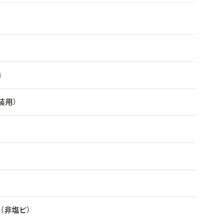
Ｍ
装用）
（非塩ビ）