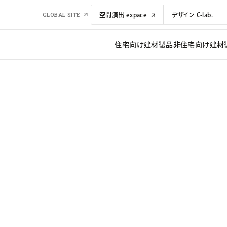
GLOBAL SITE
空間演出 expace
デザイン C-lab.
住宅向け建材​​製品
非住宅向け建材​​