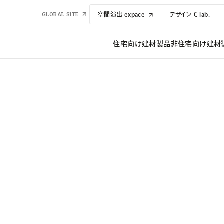
GLOBAL SITE
空間演出 expace
デザイン C-lab.
住宅向け建材​​製品
非住宅向け建材​​