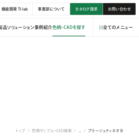
機能開発 TI-lab
事業部について
カタログ請求
お問い合わせ
製品
ソリューション
事例紹介
色柄・CADを探す
全てのメニュー
トップ
色柄サンプル・CAD検索
...
プラージュティネオＢ