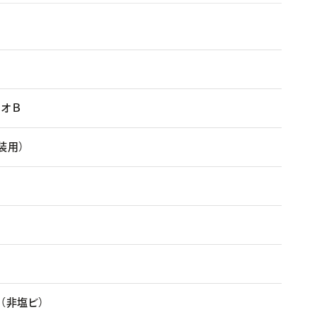
ネオＢ
装用）
（非塩ビ）