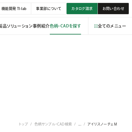
機能開発 TI-lab
事業部について
カタログ請求
お問い合わせ
製品
ソリューション
事例紹介
色柄・CADを探す
全てのメニュー
トップ
色柄サンプル・CAD検索
...
アイリスノーチェＭ