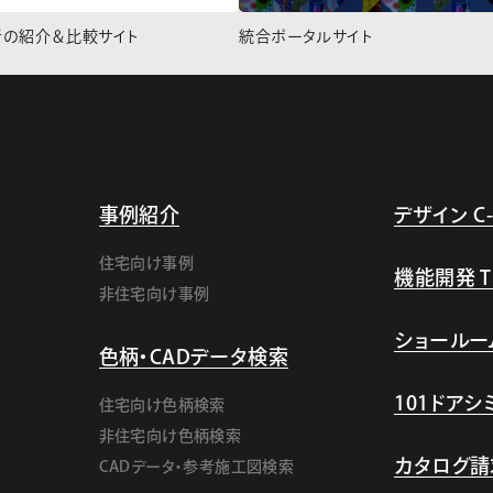
者の紹介＆比較サイト
統合ポータルサイト
事例紹介
デザイン C-l
住宅向け事例
機能開発 TI-
非住宅向け事例
ショールー
色柄・CADデータ検索
101ドア
住宅向け色柄検索
非住宅向け色柄検索
カタログ請
CADデータ・参考施工図検索