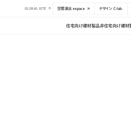
GLOBAL SITE
空間演出 expace
デザイン C-lab.
住宅向け建材​​製品
非住宅向け建材​​