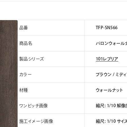
品番
TFP-SN566
商品名
バロンウォールナ
製品シリーズ
101レプリア
カラー
ブラウン / ミデ
材種
ウォールナット
ワンピッチ画像
縮尺: 1/10 解像度
施工イメージ画像
縮尺: 1/10 サイ