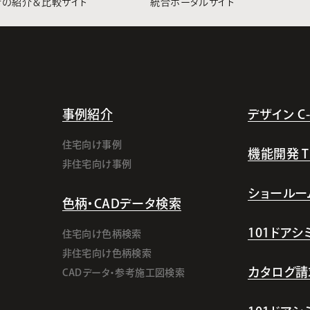
者の紹介＆比較サイト
統合ポータルサイト
事例紹介
デザイン C-l
住宅向け事例
機能開発 TI-
非住宅向け事例
ショールー
色柄・CADデータ検索
101ドア
住宅向け色柄検索
非住宅向け色柄検索
カタログ請
CADデータ・参考施工図検索