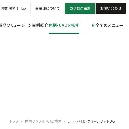
機能開発 TI-lab
事業部について
カタログ請求
お問い合わせ
製品
ソリューション
事例紹介
色柄・CADを探す
全てのメニュー
トップ
色柄サンプル・CAD検索
...
バロンウォールナットDG