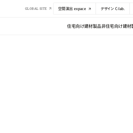
GLOBAL SITE
空間演出 expace
デザイン C-lab.
住宅向け建材​​製品
非住宅向け建材​​