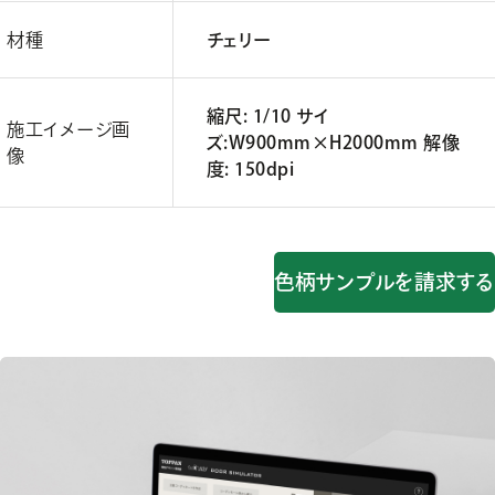
材種
チェリー
縮尺: 1/10 サイ
施工イメージ画
ズ:W900mm×H2000mm 解像
像
度: 150dpi
色柄サンプルを請求する