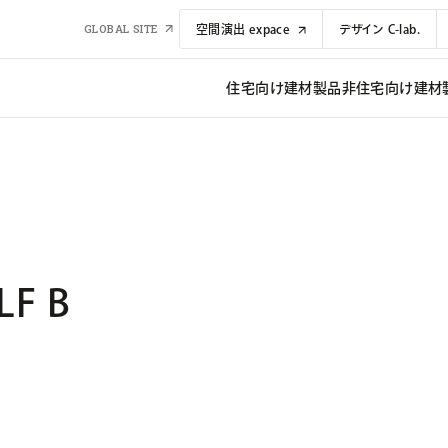
GLOBAL SITE
空間演出 expace
デザイン C-lab.
住宅向け建材​​製品
非住宅向け建材​​
F B