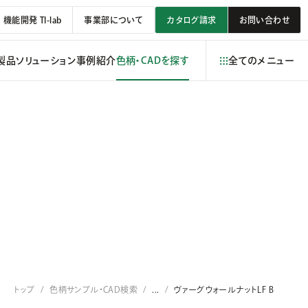
機能開発 TI-lab
事業部について
カタログ請求
お問い合わせ
製品
ソリューション
事例紹介
色柄・CADを探す
全てのメニュー
トップ
色柄サンプル・CAD検索
...
ヴァーグウォールナットLF B