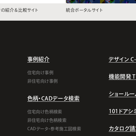
者の紹介＆比較サイト
統合ポータルサイト
事例紹介
デザイン C-l
住宅向け事例
機能開発 TI-
非住宅向け事例
ショールー
色柄・CADデータ検索
101ドア
住宅向け色柄検索
非住宅向け色柄検索
カタログ請
CADデータ・参考施工図検索