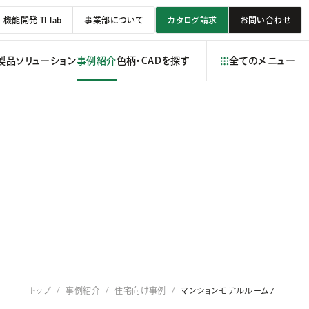
機能開発 TI-lab
事業部について
カタログ請求
お問い合わせ
製品
ソリューション
事例紹介
色柄・CADを探す
全てのメニュー
トップ
事例紹介
住宅向け事例
マンションモデルルーム7