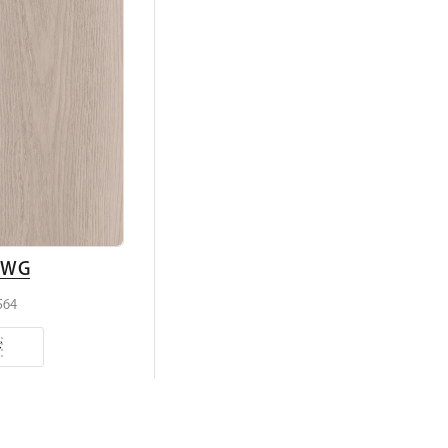
WG
564
ド