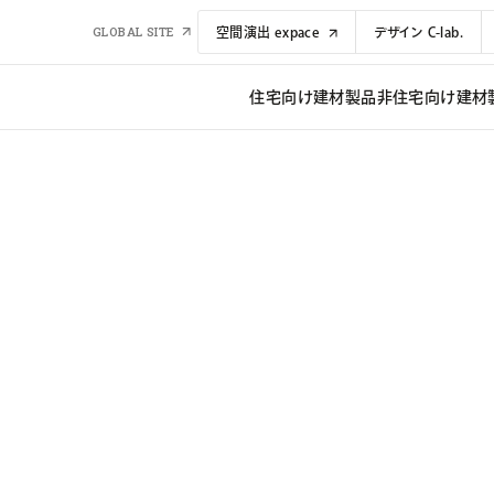
GLOBAL SITE
空間演出 expace
デザイン C-lab.
住宅向け建材​​製品
非住宅向け建材​​