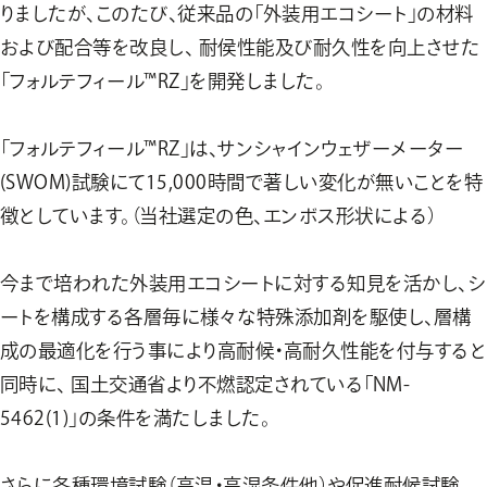
りましたが、このたび、従来品の「外装用エコシート」の材料
および配合等を改良し、 耐侯性能及び耐久性を向上させた
「フォルテフィール™RZ」を開発しました。
「フォルテフィール™RZ」は、サンシャインウェザーメーター
(SWOM)試験にて15,000時間で著しい変化が無いことを特
徴としています。（当社選定の色、エンボス形状による）
今まで培われた外装用エコシートに対する知見を活かし、シ
ートを構成する各層毎に様々な特殊添加剤を駆使し、層構
成の最適化を行う事により高耐候・高耐久性能を付与すると
同時に、 国土交通省より不燃認定されている「NM-
5462(1)」の条件を満たしました。
さらに各種環境試験（高温・高湿条件他）や促進耐候試験