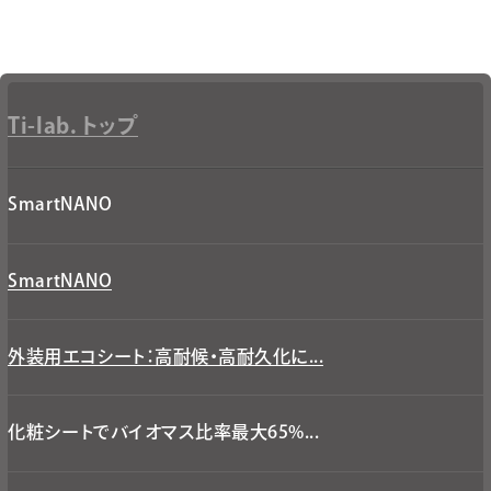
Ti-lab. トップ
SmartNANO
SmartNANO
外装用エコシート：高耐候・高耐久化に...
化粧シートでバイオマス比率最大65%...