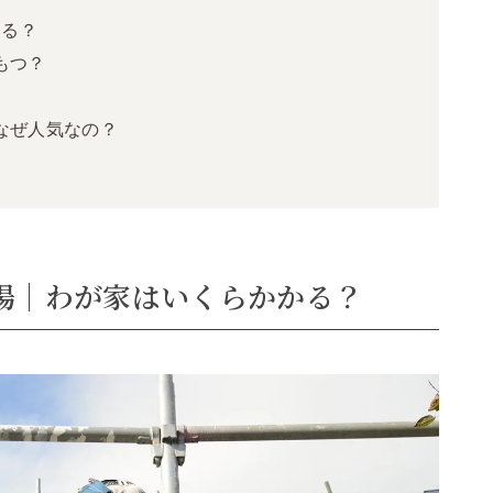
きる？
もつ？
なぜ人気なの？
場｜わが家はいくらかかる？