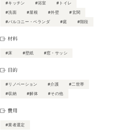
#キッチン
#浴室
#トイレ
#洗面
#屋根
#外壁
#玄関
#バルコニー・ベランダ
#庭
#階段
材料
#床
#壁紙
#窓・サッシ
目的
#リノベーション
#介護
#二世帯
#収納
#解体
#その他
費用
#業者選定